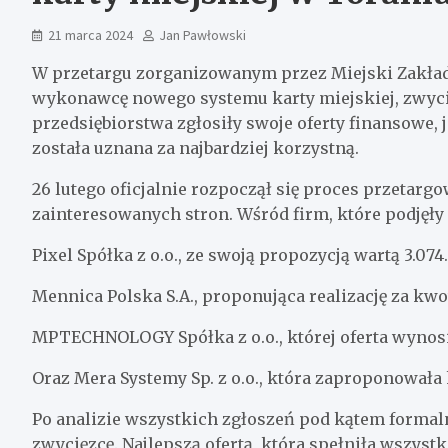
21 marca 2024
Jan Pawłowski
W przetargu zorganizowanym przez Miejski Zakład
wykonawcę nowego systemu karty miejskiej, zwycięż
przedsiębiorstwa zgłosiły swoje oferty finansowe, 
została uznana za najbardziej korzystną.
26 lutego oficjalnie rozpoczął się proces przetargo
zainteresowanych stron. Wśród firm, które podjęły 
Pixel Spółka z o.o., ze swoją propozycją wartą 3.074.
Mennica Polska S.A., proponująca realizację za kwotę
MPTECHNOLOGY Spółka z o.o., której oferta wynosiła
Oraz Mera Systemy Sp. z o.o., która zaproponowała k
Po analizie wszystkich zgłoszeń pod kątem formal
zwycięzcę. Najlepszą ofertą, która spełniła wszyst