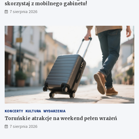
g
e
skorzystaj z mobilnego gabinetu!
i
n
7 sierpnia 2026
c
d
z
p
n
e
e
ł
d
e
l
n
a
w
P
r
o
a
l
ż
a
e
k
ń
ó
w
–
s
k
KONCERTY
KULTURA
WYDARZENIA
o
Toruńskie atrakcje na weekend pełen wrażeń
r
7 sierpnia 2026
z
y