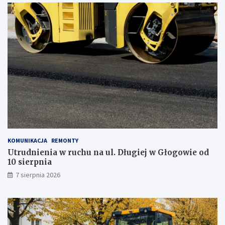
s
t
a
j
z
m
o
b
i
l
n
e
g
o
g
KOMUNIKACJA
REMONTY
a
Utrudnienia w ruchu na ul. Długiej w Głogowie od
b
10 sierpnia
i
n
7 sierpnia 2026
e
t
u
!