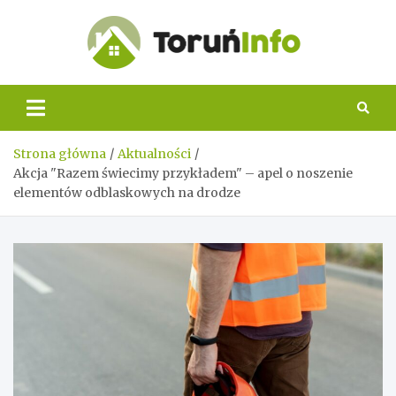
Skip
to
content
Toruń
Info
Strona główna
Aktualności
Akcja "Razem świecimy przykładem" – apel o noszenie
elementów odblaskowych na drodze