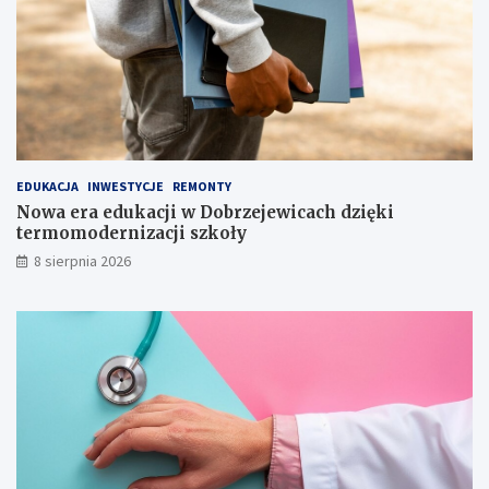
l
c
a
i
c
e
a
r
ł
ę
e
k
j
i
r
o
EDUKACJA
INWESTYCJE
REMONTY
d
Nowa era edukacji w Dobrzejewicach dzięki
z
termomodernizacji szkoły
i
n
8 sierpnia 2026
y
!