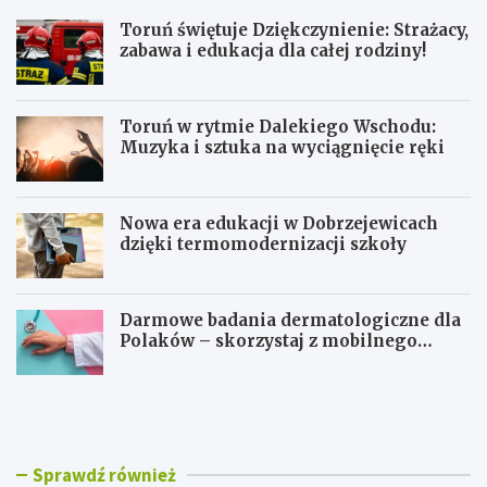
Toruń świętuje Dziękczynienie: Strażacy,
zabawa i edukacja dla całej rodziny!
Toruń w rytmie Dalekiego Wschodu:
Muzyka i sztuka na wyciągnięcie ręki
Nowa era edukacji w Dobrzejewicach
dzięki termomodernizacji szkoły
Darmowe badania dermatologiczne dla
Polaków – skorzystaj z mobilnego
gabinetu!
T
T
o
o
r
r
u
u
ń
ń
Sprawdź również
ś
w