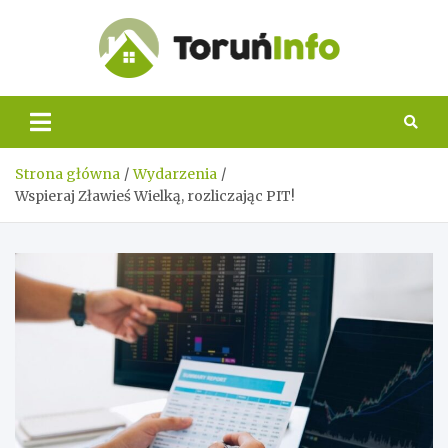
Skip
to
content
Toruń
Info
Strona główna
Wydarzenia
Wspieraj Zławieś Wielką, rozliczając PIT!