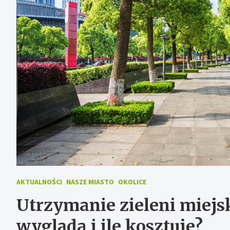
AKTUALNOŚCI
NASZE MIASTO
OKOLICE
Utrzymanie zieleni miejs
wygląda i ile kosztuje?