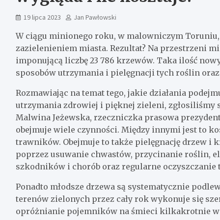
19 lipca 2023
Jan Pawłowski
W ciągu minionego roku, w malowniczym Toruniu,
zazielenieniem miasta. Rezultat? Na przestrzeni mi
imponującą liczbę 23 786 krzewów. Taka ilość no
sposobów utrzymania i pielęgnacji tych roślin ora
Rozmawiając na temat tego, jakie działania podejm
utrzymania zdrowiej i pięknej zieleni, zgłosiliśmy
Malwina Jeżewska, rzeczniczka prasowa prezydenta
obejmuje wiele czynności. Między innymi jest to k
trawników. Obejmuje to także pielęgnację drzew i k
poprzez usuwanie chwastów, przycinanie roślin, e
szkodników i chorób oraz regularne oczyszczanie 
Ponadto młodsze drzewa są systematycznie podlew
terenów zielonych przez cały rok wykonuje się sz
opróżnianie pojemników na śmieci kilkakrotnie w 