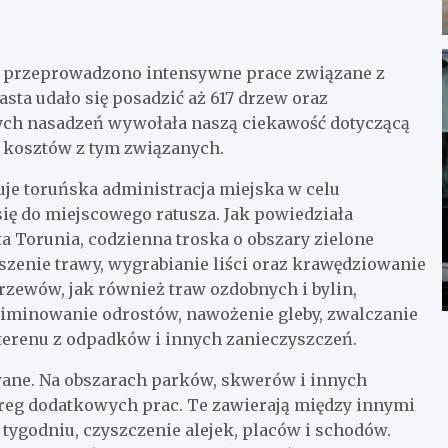
 przeprowadzono intensywne prace związane z
asta udało się posadzić aż 617 drzew oraz
wych nasadzeń wywołała naszą ciekawość dotyczącą
z kosztów z tym związanych.
uje toruńska administracja miejska w celu
 się do miejscowego ratusza. Jak powiedziała
 Torunia, codzienna troska o obszary zielone
oszenie trawy, wygrabianie liści oraz krawędziowanie
rzewów, jak również traw ozdobnych i bylin,
liminowanie odrostów, nawożenie gleby, zwalczanie
terenu z odpadków i innych zanieczyszczeń.
ane. Na obszarach parków, skwerów i innych
ereg dodatkowych prac. Te zawierają między innymi
tygodniu, czyszczenie alejek, placów i schodów.