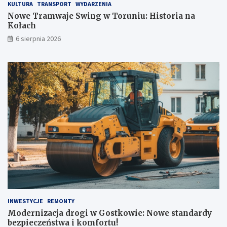
u
h
KULTURA
TRANSPORT
WYDARZENIA
E
Nowe Tramwaje Swing w Toruniu: Historia na
s
Kołach
k
6 sierpnia 2026
e
n
ó
w
INWESTYCJE
REMONTY
Modernizacja drogi w Gostkowie: Nowe standardy
bezpieczeństwa i komfortu!