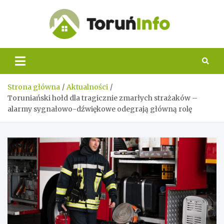
Skip
to
content
Toruń
Info
Strona główna
Aktualności
Toruniański hołd dla tragicznie zmarłych strażaków –
alarmy sygnałowo-dźwiękowe odegrają główną rolę