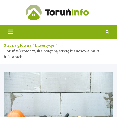
Skip
to
content
Toruń
Info
Strona główna
Inwestycje
Toruń wkrótce zyska potężną strefę biznesową na 26
hektarach!