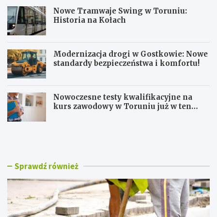
Nowe Tramwaje Swing w Toruniu:
Historia na Kołach
Modernizacja drogi w Gostkowie: Nowe
standardy bezpieczeństwa i komfortu!
Nowoczesne testy kwalifikacyjne na
kurs zawodowy w Toruniu już w ten
weekend!
U
N
t
o
r
w
u
e
d
T
Sprawdź również
n
r
i
a
e
m
n
w
i
a
a
j