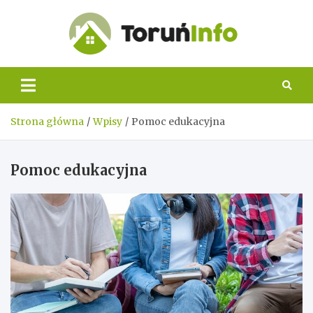
Skip
to
content
Toruń
Info
Strona główna
Wpisy
Pomoc edukacyjna
Pomoc edukacyjna