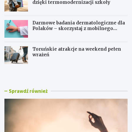
dzięki termomodernizacji szkoły
Darmowe badania dermatologiczne dla
Polaków – skorzystaj z mobilnego
gabinetu!
Toruńskie atrakcje na weekend pełen
wrażeń
T
N
o
o
r
w
u
a
ń
e
Sprawdź również
w
r
r
a
y
e
t
d
m
u
i
k
e
a
D
c