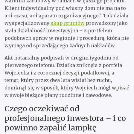
warunki zabudowy w ramach większego projektu.
Klient indywidualny pod własny dom nie ma na to
ani czasu, ani aparatu organizacyjnego.” Tak działa
wyspecjalizowany
skup gruntów
prowadzony jako
stała działalność inwestycyjna – z portfelem
podobnych spraw w regionie i procedurą, która nie
wymaga od sprzedającego żadnych nakładów.
Akt notarialny podpisali w drugim tygodniu od
pierwszego telefonu. Działka zniknęła z portfela
Wojciecha i z corocznej decyzji podatkowej, a
temat, który przez dwa lata wisiał bez ruchu,
domknął się w sposób, który Wojciech mógł wpisać
w swoje bieżące plany rodzinne i zawodowe.
Czego oczekiwać od
profesjonalnego inwestora – i co
powinno zapalić lampkę