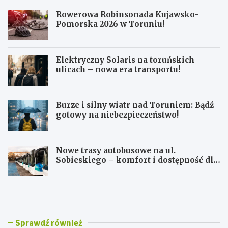
Rowerowa Robinsonada Kujawsko-
Pomorska 2026 w Toruniu!
Elektryczny Solaris na toruńskich
ulicach – nowa era transportu!
Burze i silny wiatr nad Toruniem: Bądź
gotowy na niebezpieczeństwo!
Nowe trasy autobusowe na ul.
Sobieskiego – komfort i dostępność dla
mieszkańców!
R
E
o
l
w
e
e
k
r
t
Sprawdź również
o
r