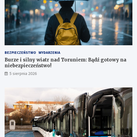
t
u
!
BEZPIECZEŃSTWO
WYDARZENIA
Burze i silny wiatr nad Toruniem: Bądź gotowy na
niebezpieczeństwo!
5 sierpnia 2026