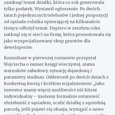
zamknąć temat działki, która co rok generowała
tylko podatek. Wystawił ogłoszenie. Po dwóch
latach pojedynczych telefonów i jednej propozycji
od sąsiada-rolnika opiewającej na kilkanaście
tysięcy odłożył temat. Dopiero w zeszłym roku
natknął się w sieci na firmę, która prezentowała się
jako wyspecjalizowany skup gruntów dla
deweloperów.
Konsultant w pierwszej rozmowie przepytał
Wojciecha o numer księgi wieczystej, status
warunków zabudowy, sytuację dojazdową i
parametry studium. Oddzwonił po dwóch dniach z
konkretną kwotą i krótkim wyjaśnieniem: „Jako
inwestor mamy więcej możliwości niż klient
indywidualny – możemy formalnie ustanowić
służebność z sąsiadem, scalić działkę z sąsiednią
parcelą, jeśli pojawi się okazja, wystąpić o nowe