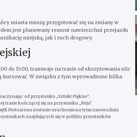
kańcy miasta muszą przygotować się na zmiany w
wodem jest planowany remont nawierzchni przejazdu
ikację miejską, jak i ruch drogowy.
jskiej
00 do 15:00, tramwaje na trasie od skrzyżowania ulic
ędą kursować. W związku z tym wprowadzono kilka
 zaczynając od przystanku „Sztuki Piękne”.
 trasie kończącej się na przystanku „Reja”.
tli Motoarena zostanie uruchomiona tymczasowa linia
rzystankach znajdujących się w pobliżu przystanków