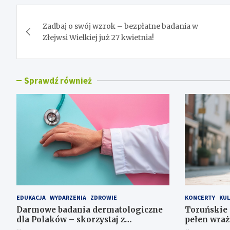
Nawigacja
Zadbaj o swój wzrok – bezpłatne badania w
wpisu
Złejwsi Wielkiej już 27 kwietnia!
Sprawdź również
EDUKACJA
WYDARZENIA
ZDROWIE
KONCERTY
KUL
Darmowe badania dermatologiczne
Toruńskie 
dla Polaków – skorzystaj z
pełen wraż
mobilnego gabinetu!