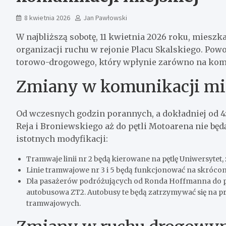
8 kwietnia 2026
Jan Pawłowski
W najbliższą sobotę, 11 kwietnia 2026 roku, miesz
organizacji ruchu w rejonie Placu Skalskiego. Po
torowo-drogowego, który wpłynie zarówno na komun
Zmiany w komunikacji mie
Od wczesnych godzin porannych, a dokładniej od 4:
Reja i Broniewskiego aż do pętli Motoarena nie b
istotnych modyfikacji:
Tramwaje linii nr 2 będą kierowane na pętlę Uniwersytet,
Linie tramwajowe nr 3 i 5 będą funkcjonować na skróconej
Dla pasażerów podróżujących od Ronda Hoffmanna do pę
autobusowa ZT2. Autobusy te będą zatrzymywać się na p
tramwajowych.