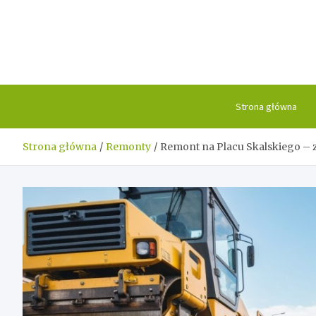
Skip
to
content
Strona główna
Strona główna
Remonty
Remont na Placu Skalskiego – z