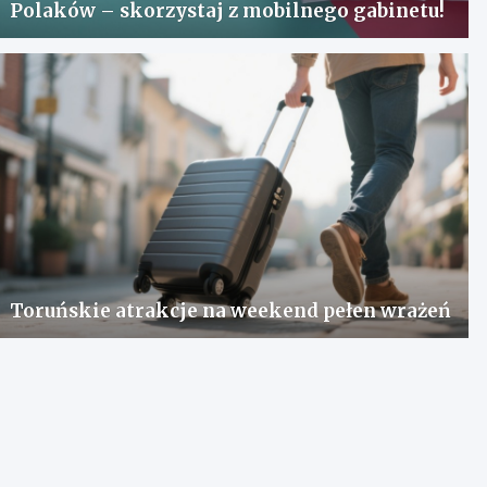
Polaków – skorzystaj z mobilnego gabinetu!
Toruńskie atrakcje na weekend pełen wrażeń