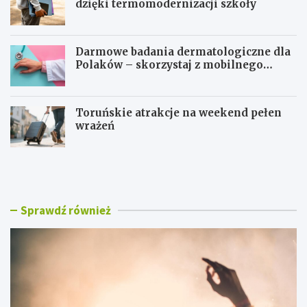
dzięki termomodernizacji szkoły
Darmowe badania dermatologiczne dla
Polaków – skorzystaj z mobilnego
gabinetu!
Toruńskie atrakcje na weekend pełen
wrażeń
T
N
o
o
r
w
u
a
ń
e
Sprawdź również
w
r
r
a
y
e
t
d
m
u
i
k
e
a
D
c