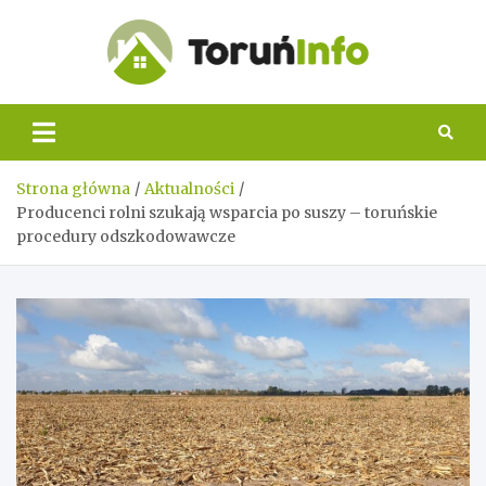
Skip
to
content
Toruń
Info
Strona główna
Aktualności
Producenci rolni szukają wsparcia po suszy – toruńskie
procedury odszkodowawcze