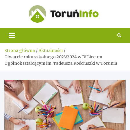
Skip
to
content
Toruń
Info
Strona główna
Aktualności
Otwarcie roku szkolnego 2023/2024 w IV Liceum
Ogólnokształcącym im. Tadeusza Kościuszki w Toruniu