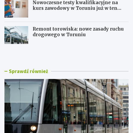
Nowoczesne testy kwalifikacyjne na
kurs zawodowy w Toruniu już w ten
weekend!
Remont torowiska: nowe zasady ruchu
drogowego w Toruniu
N
M
o
o
w
d
e
e
T
r
Sprawdź również
r
n
a
i
m
z
w
a
a
c
j
j
e
a
S
d
w
r
i
o
n
g