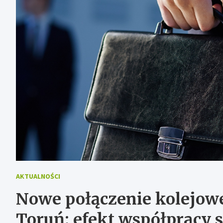
AKTUALNOŚCI
Nowe połączenie kolejow
Toruń: efekt współpracy