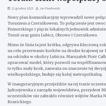
12 grudnia 2023
Jan Pawłowski
Nowy plan komunikacyjny wprowadził nowe połącz
Toruniem a Czernikowem. To połączenie jest owo
Pomorskiego i pięciu lokalnych jednostek adminis
Toruń oraz gmin Lubicz, Obrowo i Czernikowo.
Mimo że linia ta jest krótka, odgrywa kluczową rol
na celu przerwanie korków na drodze krajowej nr 
na odcinku w okolicy Lubicza. Marszałek Piotr Całb
opracować model, który pozwoli na współfinansowa
to tylko mały krok, zauważa on znaczenie tej decy
wielkopolskiego, buduje się kolej metropolitalną.
W inauguracyjnym przejeździe na tej trasie uczestni
Jędrzejewska z zarządu województwa, prezydent Mi
uczestników nie zabrakło również wójtów Marka N
Krasickiego.