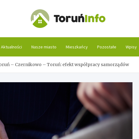
Toruń
Aktualności
Nasze miasto
Mieszkańcy
Pozostałe
Wpisy
oruń – Czernikowo – Toruń: efekt współpracy samorządów