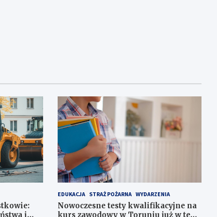
EDUKACJA
STRAŻ POŻARNA
WYDARZENIA
stkowie:
Nowoczesne testy kwalifikacyjne na
ństwa i
kurs zawodowy w Toruniu już w ten