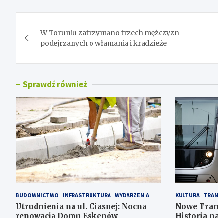
Nawigacja
W Toruniu zatrzymano trzech mężczyzn
wpisu
podejrzanych o włamania i kradzieże
Sprawdź również
BUDOWNICTWO
INFRASTRUKTURA
WYDARZENIA
KULTURA
TRAN
Utrudnienia na ul. Ciasnej: Nocna
Nowe Tram
renowacja Domu Eskenów
Historia n