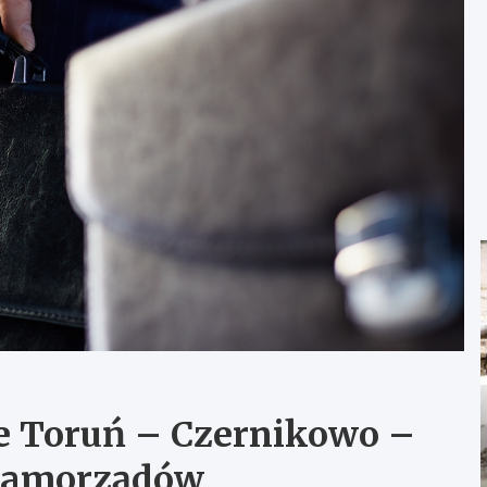
e Toruń – Czernikowo –
 samorządów