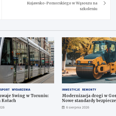
Kujawsko-Pomorskiego w Wąsoszu na
szkoleniu
SPORT
WYDARZENIA
INWESTYCJE
REMONTY
waje Swing w Toruniu:
Modernizacja drogi w Go
a Kołach
Nowe standardy bezpiecze
komfortu!
026
6 sierpnia 2026