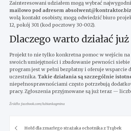
Zainteresowani udziałem mogą wybrać najwygodni
mailowo pod adresem
absolwent@kontraktor.biz
wolą kontakt osobisty, mogą odwiedzić biuro proje
12, pokój 301 (kod pocztowy 30-002).
Dlaczego warto działać już 
Projekt to nie tylko konkretna pomoc w wejściu na
swoich umiejętności i zbudowanie pewności siebie
program jest w pełni bezpłatny i oferuje wsparci
uczestnika.
Takie działania są szczególnie istot
niepełnosprawnościami często potrzebują dodatko
pracy. Zgłoszenia przyjmowane są już teraz — liczb
Źródło: facebook.com/lubiankagmina
Nawigacja
Hołd dla zmarłego strażaka ochotnika z Trąbek