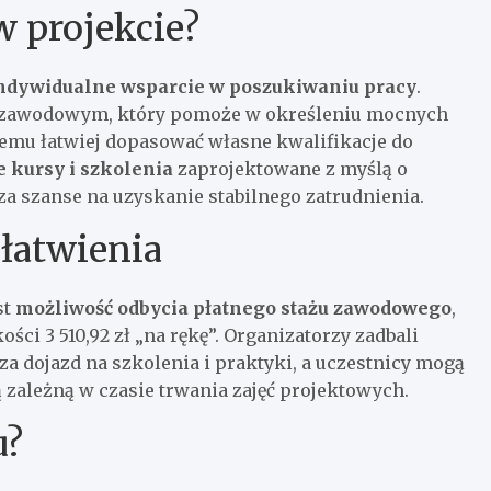
w projekcie?
ndywidualne wsparcie w poszukiwaniu pracy
.
cą zawodowym, który pomoże w określeniu mocnych
temu łatwiej dopasować własne kwalifikacje do
e kursy i szkolenia
zaprojektowane z myślą o
 szanse na uzyskanie stabilnego zatrudnienia.
ułatwienia
st
możliwość odbycia płatnego stażu zawodowego
,
ci 3 510,92 zł „na rękę”. Organizatorzy zadbali
a dojazd na szkolenia i praktyki, a uczestnicy mogą
 zależną w czasie trwania zajęć projektowych.
u?