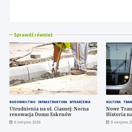
wpisu
Sprawdź również
BUDOWNICTWO
INFRASTRUKTURA
WYDARZENIA
KULTURA
TRAN
Utrudnienia na ul. Ciasnej: Nocna
Nowe Tram
renowacja Domu Eskenów
Historia n
6 sierpnia 2026
6 sierpnia 2