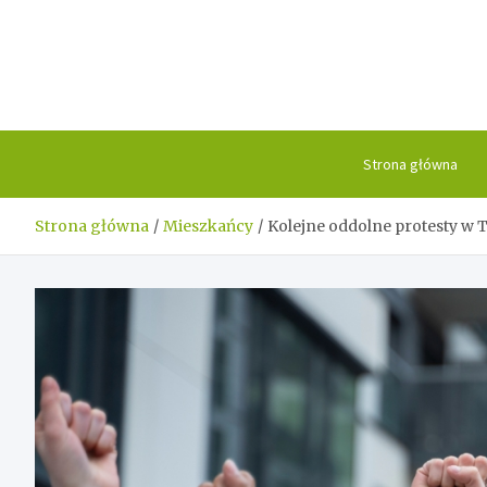
Skip
to
content
Strona główna
Strona główna
Mieszkańcy
Kolejne oddolne protesty w 