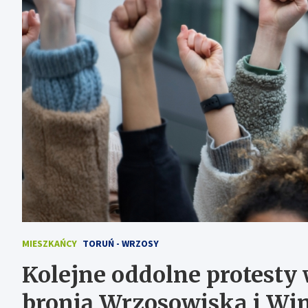
MIESZKAŃCY
TORUŃ - WRZOSY
Kolejne oddolne protesty
bronią Wrzosowiska i Wi