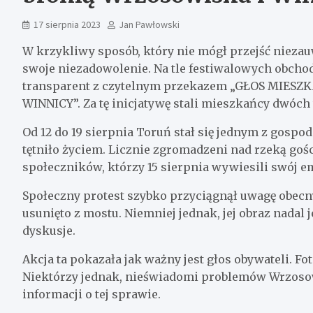
17 sierpnia 2023
Jan Pawłowski
W krzykliwy sposób, który nie mógł przejść niezau
swoje niezadowolenie. Na tle festiwalowych obcho
transparent z czytelnym przekazem „GŁOS MIES
WINNICY”. Za tę inicjatywę stali mieszkańcy dwóch
Od 12 do 19 sierpnia Toruń stał się jednym z gospod
tętniło życiem. Licznie zgromadzeni nad rzeką gośc
społeczników, którzy 15 sierpnia wywiesili swój e
Społeczny protest szybko przyciągnął uwagę obecny
usunięto z mostu. Niemniej jednak, jej obraz nadal j
dyskusje.
Akcja ta pokazała jak ważny jest głos obywateli. Fo
Niektórzy jednak, nieświadomi problemów Wrzosowi
informacji o tej sprawie.