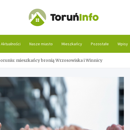
Toruń
Aktualności
Nasze miasto
Mieszkańcy
Pozostałe
Wpisy
Toruniu: mieszkańcy bronią Wrzosowiska i Winnicy