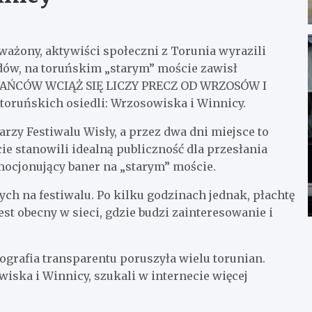
ważony, aktywiści społeczni z Torunia wyrazili
dów, na toruńskim „starym” moście zawisł
ZKAŃCÓW WCIĄŻ SIĘ LICZY PRECZ OD WRZOSÓW I
 toruńskich osiedli: Wrzosowiska i Winnicy.
arzy Festiwalu Wisły, a przez dwa dni miejsce to
ie stanowili idealną publiczność dla przesłania
mocjonujący baner na „starym” moście.
ch na festiwalu. Po kilku godzinach jednak, płachtę
est obecny w sieci, gdzie budzi zainteresowanie i
tografia transparentu poruszyła wielu torunian.
ska i Winnicy, szukali w internecie więcej