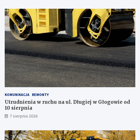
y
s
t
a
j
z
m
o
b
i
l
n
e
g
o
g
KOMUNIKACJA
REMONTY
a
Utrudnienia w ruchu na ul. Długiej w Głogowie od
b
10 sierpnia
i
n
7 sierpnia 2026
e
t
u
!