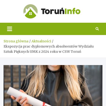
Skip
to
content
Toruń
Info
Strona główna
Aktualności
Ekspozycja prac dyplomowych absolwentów Wydziału
Sztuk Pięknych UMK z 2024 roku w CSW Toruń