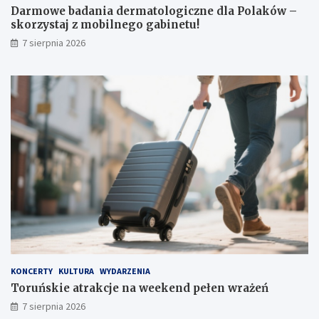
o
k
Darmowe badania dermatologiczne dla Polaków –
g
e
skorzystaj z mobilnego gabinetu!
i
n
7 sierpnia 2026
c
d
z
p
n
e
e
ł
d
e
l
n
a
w
P
r
o
a
l
ż
a
e
k
ń
ó
w
–
s
k
KONCERTY
KULTURA
WYDARZENIA
o
Toruńskie atrakcje na weekend pełen wrażeń
r
7 sierpnia 2026
z