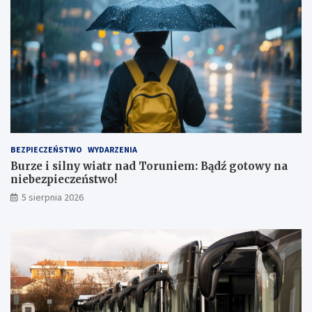
o
r
t
u
!
BEZPIECZEŃSTWO
WYDARZENIA
Burze i silny wiatr nad Toruniem: Bądź gotowy na
niebezpieczeństwo!
5 sierpnia 2026