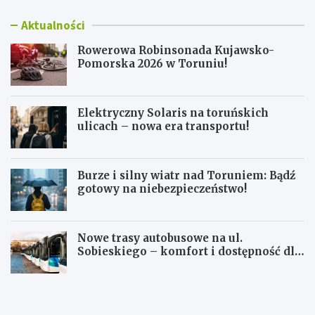
Aktualności
Rowerowa Robinsonada Kujawsko-
Pomorska 2026 w Toruniu!
Elektryczny Solaris na toruńskich
ulicach – nowa era transportu!
Burze i silny wiatr nad Toruniem: Bądź
gotowy na niebezpieczeństwo!
Nowe trasy autobusowe na ul.
Sobieskiego – komfort i dostępność dla
mieszkańców!
R
E
o
l
w
e
e
k