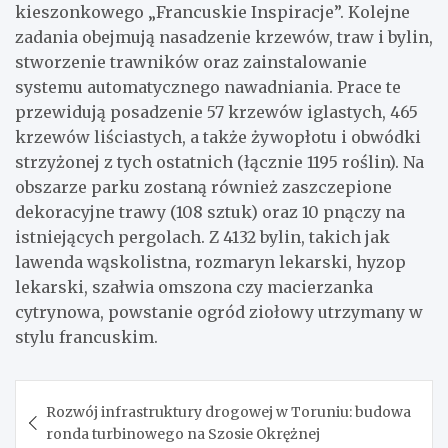
kieszonkowego „Francuskie Inspiracje”. Kolejne
zadania obejmują nasadzenie krzewów, traw i bylin,
stworzenie trawników oraz zainstalowanie
systemu automatycznego nawadniania. Prace te
przewidują posadzenie 57 krzewów iglastych, 465
krzewów liściastych, a także żywopłotu i obwódki
strzyżonej z tych ostatnich (łącznie 1195 roślin). Na
obszarze parku zostaną również zaszczepione
dekoracyjne trawy (108 sztuk) oraz 10 pnączy na
istniejących pergolach. Z 4132 bylin, takich jak
lawenda wąskolistna, rozmaryn lekarski, hyzop
lekarski, szałwia omszona czy macierzanka
cytrynowa, powstanie ogród ziołowy utrzymany w
stylu francuskim.
Nawigacja
Rozwój infrastruktury drogowej w Toruniu: budowa
wpisu
ronda turbinowego na Szosie Okrężnej