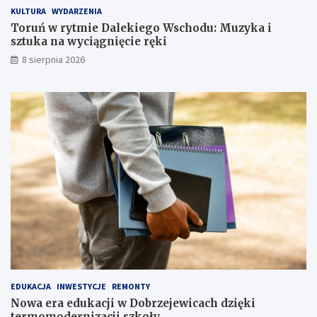
o
z
KULTURA
WYDARZENIA
W
e
s
j
Toruń w rytmie Dalekiego Wschodu: Muzyka i
c
e
sztuka na wyciągnięcie ręki
h
w
8 sierpnia 2026
o
i
d
c
u
a
:
c
M
h
u
d
z
z
y
i
k
ę
a
k
i
i
s
t
z
e
t
r
u
m
k
o
a
m
EDUKACJA
INWESTYCJE
REMONTY
n
o
Nowa era edukacji w Dobrzejewicach dzięki
a
d
termomodernizacji szkoły