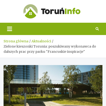
Skip
to
content
Toruń
Info
Strona główna
Aktualności
Zielone kieszonki Torunia: poszukiwany wykonawca do
dalszych prac przy parku "Francuskie inspiracje"