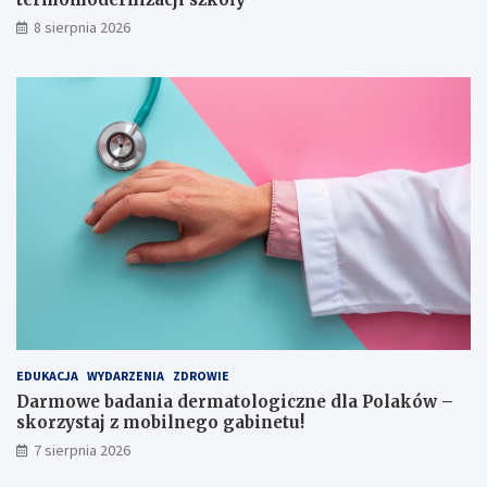
w
e
8 sierpnia 2026
y
r
c
n
i
i
ą
z
g
a
n
c
i
j
ę
i
c
s
i
z
e
k
r
o
ę
ł
k
y
i
EDUKACJA
WYDARZENIA
ZDROWIE
Darmowe badania dermatologiczne dla Polaków –
skorzystaj z mobilnego gabinetu!
7 sierpnia 2026