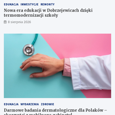
a
m
EDUKACJA
INWESTYCJE
REMONTY
n
o
Nowa era edukacji w Dobrzejewicach dzięki
a
d
termomodernizacji szkoły
w
e
8 sierpnia 2026
y
r
c
n
i
i
ą
z
g
a
n
c
i
j
ę
i
c
s
i
z
e
k
r
o
ę
ł
k
y
i
EDUKACJA
WYDARZENIA
ZDROWIE
Darmowe badania dermatologiczne dla Polaków –