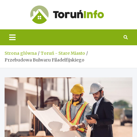
Skip
to
content
Toruń
Info
Strona główna
Toruń - Stare Miasto
Przebudowa Bulwaru Filadelfijskiego