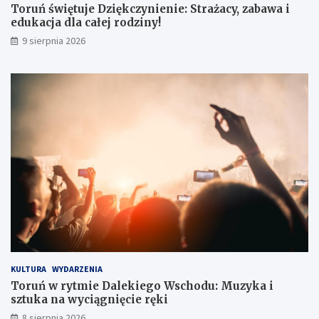
i
s
Toruń świętuje Dziękczynienie: Strażacy, zabawa i
e
c
edukacja dla całej rodziny!
n
h
9 sierpnia 2026
i
o
e
d
:
u
S
:
t
M
r
u
a
z
ż
y
a
k
c
a
y
i
,
s
z
z
a
t
b
u
a
k
w
a
KULTURA
WYDARZENIA
a
n
Toruń w rytmie Dalekiego Wschodu: Muzyka i
i
a
sztuka na wyciągnięcie ręki
e
w
8 sierpnia 2026