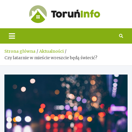
Skip
to
content
Toruń
Info
Strona główna
Aktualności
Czy latarnie w mieście wreszcie będą świecić?